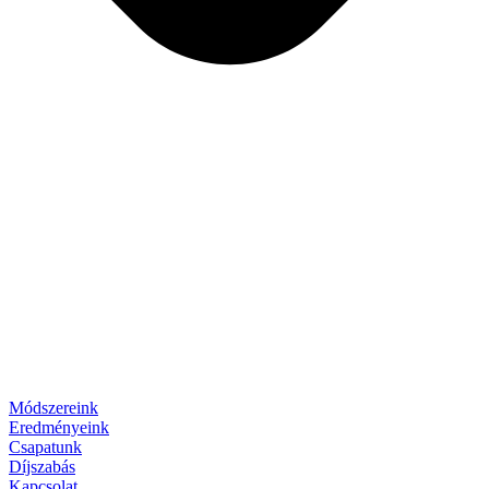
Módszereink
Eredményeink
Csapatunk
Díjszabás
Kapcsolat