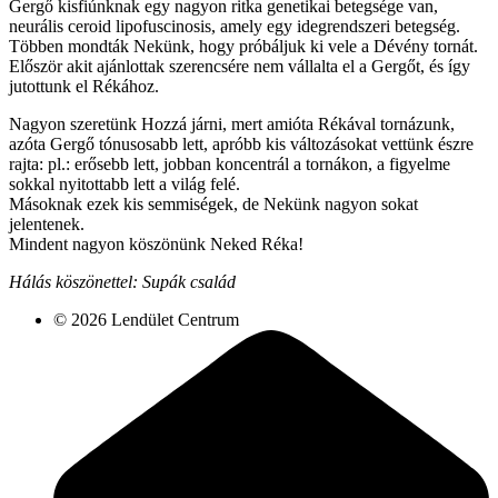
Gergő kisfiúnknak egy nagyon ritka genetikai betegsége van,
neurális ceroid lipofuscinosis, amely egy idegrendszeri betegség.
Többen mondták Nekünk, hogy próbáljuk ki vele a Dévény tornát.
Először akit ajánlottak szerencsére nem vállalta el a Gergőt, és így
jutottunk el Rékához.
Nagyon szeretünk Hozzá járni, mert amióta Rékával tornázunk,
azóta Gergő tónusosabb lett, apróbb kis változásokat vettünk észre
rajta: pl.: erősebb lett, jobban koncentrál a tornákon, a figyelme
sokkal nyitottabb lett a világ felé.
Másoknak ezek kis semmiségek, de Nekünk nagyon sokat
jelentenek.
Mindent nagyon köszönünk Neked Réka!
Hálás köszönettel: Supák család
© 2026 Lendület Centrum