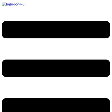
Ugrás
a
tartalomhoz